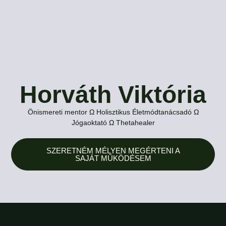
Horváth Viktória
Önismereti mentor Ω Holisztikus Életmódtanácsadó Ω
Jógaoktató Ω Thetahealer
SZERETNÉM MÉLYEN MEGÉRTENI A
SAJÁT MŰKÖDÉSEM